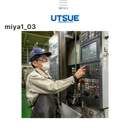
MENU
miya1_03