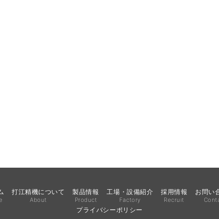
ム
打江精機について
製品情報
工場・設備紹介
採用情報
お問い
e
About
Product
Factory
Recruit
Cont
プライバシーポリシー