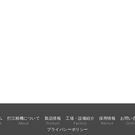
ム
打江精機について
製品情報
工場・設備紹介
採用情報
お問い
e
About
Product
Factory
Recruit
Cont
プライバシーポリシー